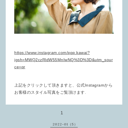
https://www.instagram.com/ppp.kawai?
igsh=MWQ2czRldW55MnIwNQ%3D%3D&utm_sour
ce=qr
上記をクリックして頂きますと、公式Instagramから
お客様のスタイル写真をご覧頂けます.
1
2022-01（5）