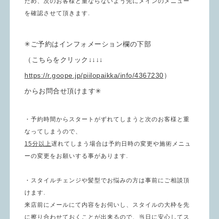
ため、次のお客様と重ならないよう先にメインのメニュー
を確認させて頂きます.
✳︎ご予約はインフォメーション欄の下部
（こちらをクリック↓↓↓↓
https://r.goope.jp/piilopaikka/info/4367230
）
からお問合せ頂けます✳︎
・予約時間からスタートがずれてしまうと次のお客様と重
なってしまうので、
15分以上
遅れてしまう場合は予約日時の変更や施術メニュ
ーの変更をお願いする事があります.
・スタイルチェンジや髪型でお悩みの方は事前にご相談頂
けます.
来店前にメールにて内容をお伺いし、スタイルの大枠を先
に擦り合わせておくことが出来るので、
当日に安心してス