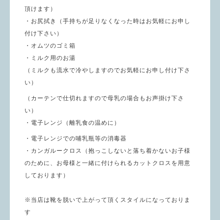
頂けます）
・お尻拭き（手持ちが足りなくなった時はお気軽にお申し
付け下さい）
・オムツのゴミ箱
・ミルク用のお湯
（ミルクも流水で冷やしますのでお気軽にお申し付け下さ
い）
（カーテンで仕切れますので母乳の場合もお声掛け下さ
い）
・電子レンジ（離乳食の温めに）
・電子レンジでの哺乳瓶等の消毒器
・カンガルークロス（抱っこしないと落ち着かないお子様
のために、お母様と一緒に付けられるカットクロスを用意
しております）
※当店は靴を脱いで上がって頂くスタイルになっておりま
す